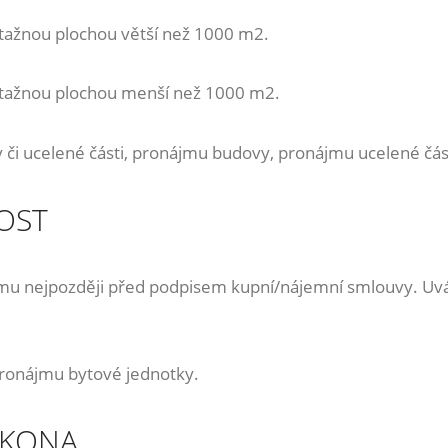
ztažnou plochou větší než 1000 m2.
ztažnou plochou menší než 1000 m2.
y či ucelené části, pronájmu budovy, pronájmu ucelené čás
NOST
címu nejpozději před podpisem kupní/nájemní smlouvy. Uvá
/pronájmu bytové jednotky.
ÁKONA