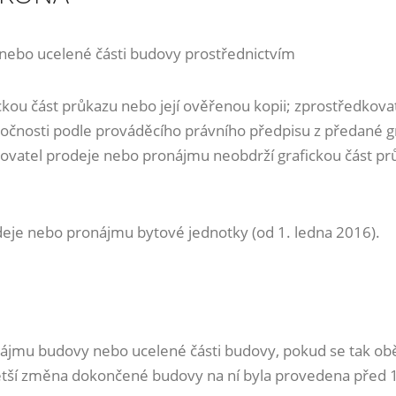
nebo ucelené části budovy prostřednictvím
ckou část průkazu nebo její ověřenou kopii; zprostředko
áročnosti podle prováděcího právního předpisu z předané g
ovatel prodeje nebo pronájmu neobdrží grafickou část pr
odeje nebo pronájmu bytové jednotky (od 1. ledna 2016).
onájmu budovy nebo ucelené části budovy, pokud se tak o
větší změna dokončené budovy na ní byla provedena před 