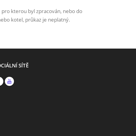
 pro kterou byl zpracován, nebo do
ebo kotel, průkaz je neplatný.
CIÁLNÍ SÍTĚ