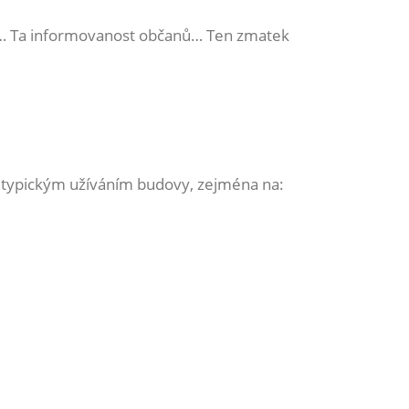
ona… Ta informovanost občanů… Ten zmatek
s typickým užíváním budovy, zejména na: