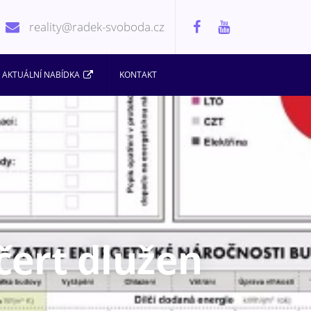
reality@radek-svoboda.cz
AKTUÁLNÍ NABÍDKA
KONTAKT
čert dlužen