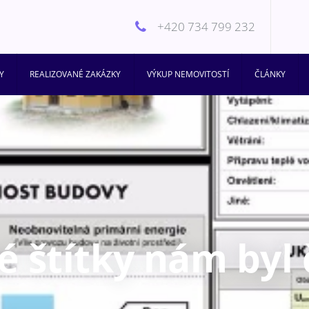
+420 734 799 232
Y
REALIZOVANÉ ZAKÁZKY
VÝKUP NEMOVITOSTÍ
ČLÁNKY
é štítky nám byl 