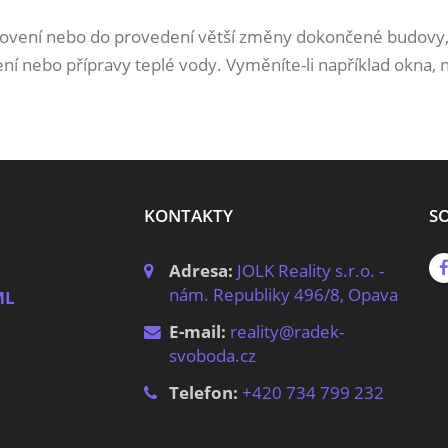
hotovení nebo do provedení větší změny dokončené budovy,
í nebo přípravy teplé vody. Vyměníte-li například okna, n
KONTAKTY
SO
Adresa:
JOLK Reality s.r.o. -
nám. Republiky 496/8, Opava
ML
E-mail:
reality@radek-
svoboda.cz
Telefon:
+420 734 799 232