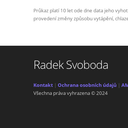
Průkaz platí 10 let ode dne data jeho vy
provedení změny způsobu vytápění, chlazen
Radek Svoboda
Kontakt
|
Ochrana osobních údajů
|
A
Všechna práva vyhrazena © 2024