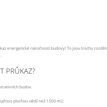
ůkaz energetické náročnosti budovy! To jsou trochu rozdílné
.
T PRŮKAZ?
strativních budov.
ztažnou plochou větší než 1500 m2.