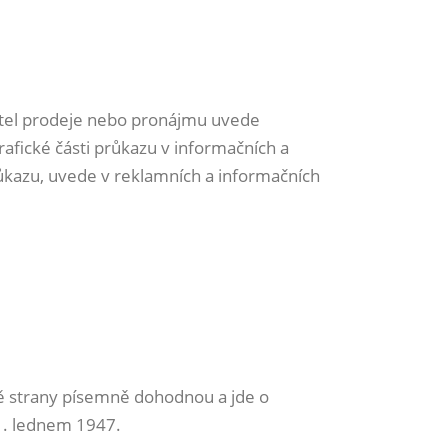
vatel prodeje nebo pronájmu uvede
rafické části průkazu v informačních a
ůkazu, uvede v reklamních a informačních
bě strany písemně dohodnou a jde o
1. lednem 1947.